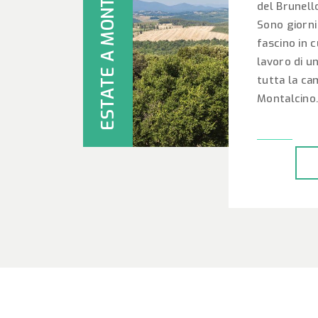
ESTATE A MONTALCINO
del Brunell
Sono giorni 
fascino in cu
lavoro di un
tutta la ca
Montalcino..