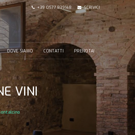
+39 0577 839148
SCRIVICI
DOVE SIAMO
CONTATTI
PRENOTA!
E VINI
ontalcino