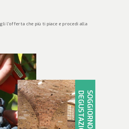
 l’offerta che più ti piace e procedi alla
I
S
O
G
G
I
O
R
N
O
C
O
N
D
E
G
U
S
T
A
Z
I
O
N
E
V
I
N