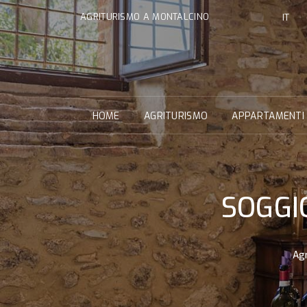
AGRITURISMO A MONTALCINO
IT
HOME
AGRITURISMO
APPARTAMENTI
SOGGI
Agr